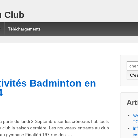
 Club
s
Téléchargements
Rech
pour:
tivités Badminton en
4
Art
V
à partir du lundi 2 Septembre sur les créneaux habituels
T
u club la saison dernière. Les nouveaux entrants au club
In
…
ns au gymnase Finaltéri 197 rue des
in