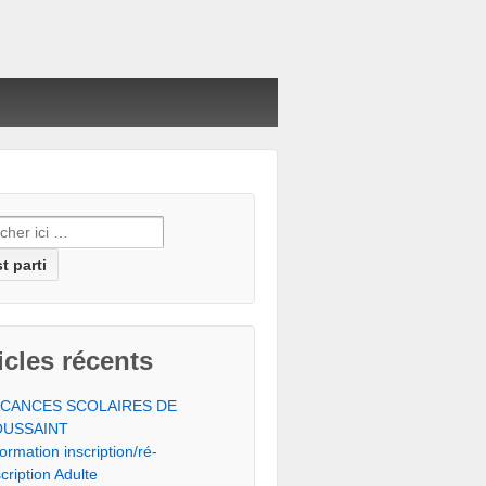
erche
icles récents
ACANCES SCOLAIRES DE
OUSSAINT
formation inscription/ré-
scription Adulte