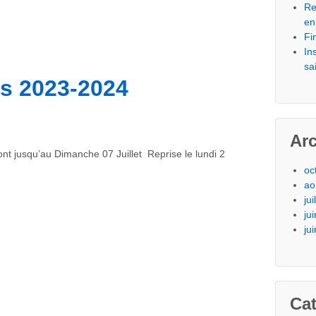
Re
en
Fi
In
sa
és 2023-2024
Ar
ont jusqu’au Dimanche 07 Juillet Reprise le lundi 2
oc
ao
ju
ju
ju
Cat